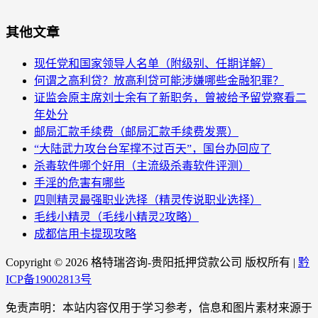
其他文章
现任党和国家领导人名单（附级别、任期详解）
何谓之高利贷？放高利贷可能涉嫌哪些金融犯罪？
证监会原主席刘士余有了新职务，曾被给予留党察看二
年处分
邮局汇款手续费（邮局汇款手续费发票）
“大陆武力攻台台军撑不过百天”，国台办回应了
杀毒软件哪个好用（主流级杀毒软件评测）
手淫的危害有哪些
四则精灵最强职业选择（精灵传说职业选择）
毛线小精灵（毛线小精灵2攻略）
成都信用卡提现攻略
Copyright ©
2026 格特瑞咨询-贵阳抵押贷款公司 版权所有 |
黔
ICP备19002813号
免责声明：本站内容仅用于学习参考，信息和图片素材来源于