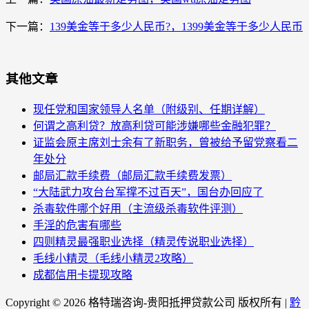
下一篇：
139美金等于多少人民币?，1399美金等于多少人民币
其他文章
现任党和国家领导人名单（附级别、任期详解）
何谓之高利贷？放高利贷可能涉嫌哪些金融犯罪？
证监会原主席刘士余有了新职务，曾被给予留党察看二
年处分
邮局汇款手续费（邮局汇款手续费发票）
“大陆武力攻台台军撑不过百天”，国台办回应了
杀毒软件哪个好用（主流级杀毒软件评测）
手淫的危害有哪些
四则精灵最强职业选择（精灵传说职业选择）
毛线小精灵（毛线小精灵2攻略）
成都信用卡提现攻略
Copyright ©
2026 格特瑞咨询-贵阳抵押贷款公司 版权所有 |
黔