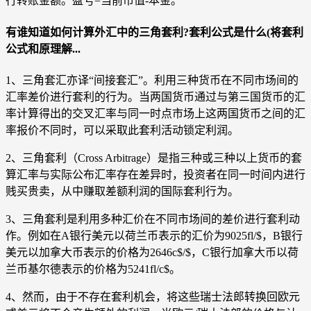
行转账金额。盈亏=当前市值-本金。
有谁知道如何计算外汇中的三角套利?套利公式是什么(将套利
公式和原理解...
1、三角套汇亦译“间接套汇”。利用三种货币在不同市场间的
汇率差价进行套利的行为。当两国货币通过与第三国货币的汇
率计算得出的交叉汇率与同一时点市场上这两国货币之间的汇
率报价不同时，可以采取此套利活动锁定利润。
2、三角套利（Cross Arbitrage）是指三种或三种以上货币的套
算汇率与实际公布汇率存在差异时，投资者在同一时间内进行
贱买贵卖，从中赚取差额利润的国际套利行为。
3、三角套利是利用多种汇价在不同市场间的差价进行套利动
作。例如在A银行美元以荷兰币表示的汇价为9025fl/$，B银行
美元以加拿大币表示的价格为2646c$/$，C银行加拿大币以荷
兰币基尔德表示的价格为5241fl/c$。
4、然而，由于不存在套利机会，将这些瑞士法郎转换回欧元