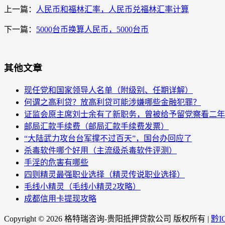
上一篇：
人民币和福林汇率，人民币兑福林汇率计算
下一篇：
5000台币换算人民币，5000台币
其他文章
现任党和国家领导人名单（附级别、任期详解）
何谓之高利贷？放高利贷可能涉嫌哪些金融犯罪？
证监会原主席刘士余有了新职务，曾被给予留党察看二年
邮局汇款手续费（邮局汇款手续费发票）
“大陆武力攻台台军撑不过百天”，国台办回应了
杀毒软件哪个好用（主流级杀毒软件评测）
手淫的危害有哪些
四则精灵最强职业选择（精灵传说职业选择）
毛线小精灵（毛线小精灵2攻略）
成都信用卡提现攻略
Copyright ©
2026 格特瑞咨询-贵阳抵押贷款公司 版权所有 |
黔I