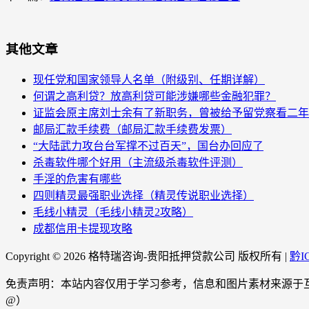
其他文章
现任党和国家领导人名单（附级别、任期详解）
何谓之高利贷？放高利贷可能涉嫌哪些金融犯罪？
证监会原主席刘士余有了新职务，曾被给予留党察看二年
邮局汇款手续费（邮局汇款手续费发票）
“大陆武力攻台台军撑不过百天”，国台办回应了
杀毒软件哪个好用（主流级杀毒软件评测）
手淫的危害有哪些
四则精灵最强职业选择（精灵传说职业选择）
毛线小精灵（毛线小精灵2攻略）
成都信用卡提现攻略
Copyright ©
2026 格特瑞咨询-贵阳抵押贷款公司 版权所有 |
黔I
免责声明：本站内容仅用于学习参考，信息和图片素材来源于互联网
@）