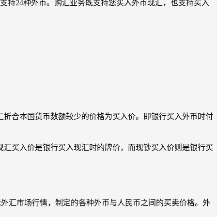
支持24种外币。购汇业务既支持您买入外币现汇，也支持买入
。
外汇折合本国货币数额较少的价格为买入价。即银行买入外币时付
现汇买入价是银行买入现汇时的牌价，而现钞买入价则是银行买
际外汇市场行情，制定的各种外币与人民币之间的买卖价格。外