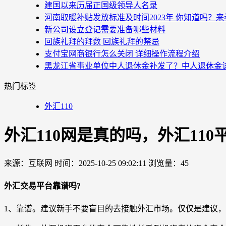
建国以来历届正国级领导人名录
河南取暖补贴发放标准及时间2023年 你知道吗？
新公司设立登记需要准备哪些材料
回族礼拜的拜数 回族礼拜的禁忌
支付宝网商银行怎么关闭 详细操作流程介绍
黑龙江省事业单位中人退休金补发了？中人退休金
热门标签
外汇110
外汇110网是真的吗，外汇110
来源：互联网
时间：2025-10-25 09:02:11
浏览量：45
外汇交易平台靠谱吗?
1、靠谱。建议新手不要盲目的去接触外汇市场。仅仅是建议