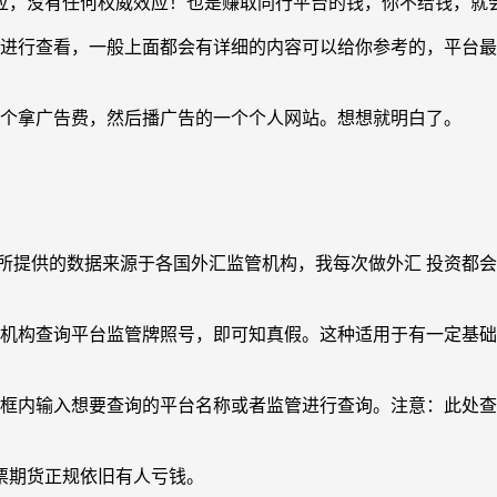
效应，没有任何权威效应！也是赚取同行平台的钱，你不给钱，就
论进行查看，一般上面都会有详细的内容可以给你参考的，平台
一个拿广告费，然后播广告的一个个人网站。想想就明白了。
，所提供的数据来源于各国外汇监管机构，我每次做外汇 投资都会
管机构查询平台监管牌照号，即可知真假。这种适用于有一定基
，在红框内输入想要查询的平台名称或者监管进行查询。注意：此
股票期货正规依旧有人亏钱。