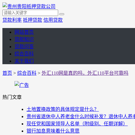
贷款利率
抵押贷款
信用贷款
网站首页
贷款知识
贷款问答
综合百科
关于我们
首页
>
综合百科
>
外汇110网是真的吗，外汇110平台可靠吗
热门文章
土地置换政策的具体规定是什么？
贵州省退休中人养老金什么时候补发？退休中人养老金
现任党和国家领导人名单（附级别、任期详解）
银行加息意味着什么意思