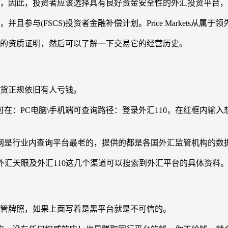
全，因此，投资者应该选择具有良好资金安全性的外汇投资平台
SCS)投资者金融补偿计划。Price Markets从属于领先流动性供应
求的资质证明，然后可以了解一下交易它的经营历史。
期货正规依旧有人亏钱。
在：PC电脑\手机端可查询路径：登录外汇110，在红框内输
110网是行业内查询平台最老的，提供的都是各国外汇监管机构的
。xyz、外汇天眼及外汇110这几个渠道可以搜索到外汇平台的具体资料
监管牌照，如果上面写着是黑平台就是不可信的。