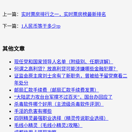
上一篇：
实时票房排行之一，实时票房榜最新排名
下一篇：
1人民币等于多少rp
其他文章
现任党和国家领导人名单（附级别、任期详解）
何谓之高利贷？放高利贷可能涉嫌哪些金融犯罪？
证监会原主席刘士余有了新职务，曾被给予留党察看二
年处分
邮局汇款手续费（邮局汇款手续费发票）
“大陆武力攻台台军撑不过百天”，国台办回应了
杀毒软件哪个好用（主流级杀毒软件评测）
手淫的危害有哪些
四则精灵最强职业选择（精灵传说职业选择）
毛线小精灵（毛线小精灵2攻略）