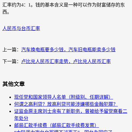
汇率约为4：1。钱的基本含义是一种可以作为财富储存的东
西。
人民币与台币汇率
上一篇：
汽车换电瓶要多少钱，汽车旧电瓶能卖多少钱
下一篇：
卢比兑人民币汇率走势，卢比兑人民币汇率
其他文章
现任党和国家领导人名单（附级别、任期详解）
何谓之高利贷？放高利贷可能涉嫌哪些金融犯罪？
证监会原主席刘士余有了新职务，曾被给予留党察看二
年处分
邮局汇款手续费（邮局汇款手续费发票）