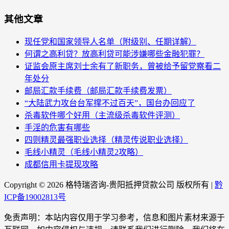
其他文章
现任党和国家领导人名单（附级别、任期详解）
何谓之高利贷？放高利贷可能涉嫌哪些金融犯罪？
证监会原主席刘士余有了新职务，曾被给予留党察看二
年处分
邮局汇款手续费（邮局汇款手续费发票）
“大陆武力攻台台军撑不过百天”，国台办回应了
杀毒软件哪个好用（主流级杀毒软件评测）
手淫的危害有哪些
四则精灵最强职业选择（精灵传说职业选择）
毛线小精灵（毛线小精灵2攻略）
成都信用卡提现攻略
Copyright ©
2026 格特瑞咨询-贵阳抵押贷款公司 版权所有 |
黔
ICP备19002813号
免责声明：本站内容仅用于学习参考，信息和图片素材来源于