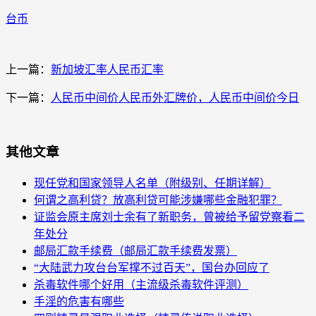
台币
上一篇：
新加坡汇率人民币汇率
下一篇：
人民币中间价人民币外汇牌价，人民币中间价今日
其他文章
现任党和国家领导人名单（附级别、任期详解）
何谓之高利贷？放高利贷可能涉嫌哪些金融犯罪？
证监会原主席刘士余有了新职务，曾被给予留党察看二
年处分
邮局汇款手续费（邮局汇款手续费发票）
“大陆武力攻台台军撑不过百天”，国台办回应了
杀毒软件哪个好用（主流级杀毒软件评测）
手淫的危害有哪些