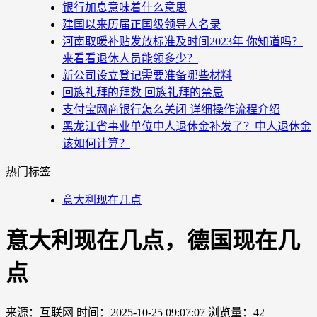
银行加息意味着什么意思
建国以来历届正国级领导人名录
河南取暖补贴发放标准及时间2023年 你知道吗？
来看看退休人员能领多少？
新公司设立登记需要准备哪些材料
回族礼拜的拜数 回族礼拜的禁忌
支付宝网商银行怎么关闭 详细操作流程介绍
黑龙江省事业单位中人退休金补发了？中人退休金
该如何计算？
热门标签
意大利现在几点
意大利现在几点，德国现在几
点
来源：互联网
时间：2025-10-25 09:07:07
浏览量：42