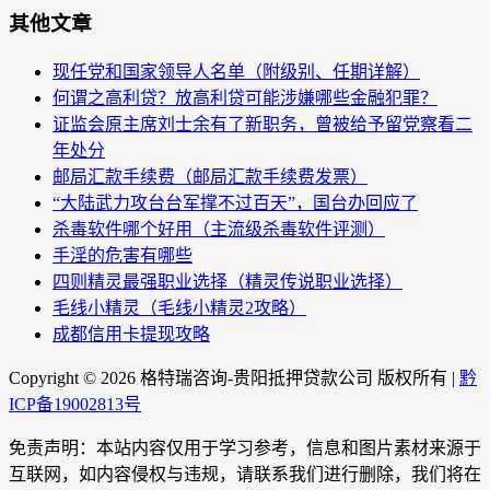
其他文章
现任党和国家领导人名单（附级别、任期详解）
何谓之高利贷？放高利贷可能涉嫌哪些金融犯罪？
证监会原主席刘士余有了新职务，曾被给予留党察看二
年处分
邮局汇款手续费（邮局汇款手续费发票）
“大陆武力攻台台军撑不过百天”，国台办回应了
杀毒软件哪个好用（主流级杀毒软件评测）
手淫的危害有哪些
四则精灵最强职业选择（精灵传说职业选择）
毛线小精灵（毛线小精灵2攻略）
成都信用卡提现攻略
Copyright ©
2026 格特瑞咨询-贵阳抵押贷款公司 版权所有 |
黔
ICP备19002813号
免责声明：本站内容仅用于学习参考，信息和图片素材来源于
互联网，如内容侵权与违规，请联系我们进行删除，我们将在