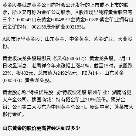
黄金股票就是黄金公司向社会公开发行的上市或不上市的股
票，所以又可称为金矿公司股票。A股市场里纯粹黄金股只有
三个：600547山东黄金600489中金黄金601899紫金矿业拥有自
己金矿的有：002155辰州矿业(002155)。
A股市场里黄金股：山东黄金、中金黄金、紫金矿业、天业股
份。
黄金板块龙头股是哪只 老凤祥(600612)：黄金龙头股。2月11
日收盘消息，老凤祥今年来涨幅上涨41%，截至15时，该股跌
23%，报482元，总市值为2492亿元，PE为144。山东黄金
(600547)：黄金龙头股。
黄金股亦称“特权优先股”或“特权偿还股 辰州矿业：湖南省更
大产金公司。豫园商城：持有招金矿业218%股份。豫光金
铅：公司第二大股东为中国黄金总公司。新湖中宝：蓬莱市大
柳行金矿。
山东黄金的股价更高曾经达到过多少