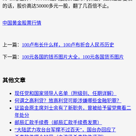
的话，股价高达50000多元一股，翻了几百倍不止。
中国黄金股票行情
上一篇：
100卢布长什么样，100卢布折合人民币历史
下一篇：
100元各国的钱币图片大全，100元各国货币图片
其他文章
现任党和国家领导人名单（附级别、任期详解）
何谓之高利贷？放高利贷可能涉嫌哪些金融犯罪？
证监会原主席刘士余有了新职务，曾被给予留党察看二
年处分
邮局汇款手续费（邮局汇款手续费发票）
“大陆武力攻台台军撑不过百天”，国台办回应了