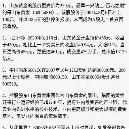
1、山东黄金的股价更高价为239元。最早一只站上“百元之巅”
的是山东黄金（60054SH），该股股价于2007年8月6日冲上
100元，并以1004元的涨停价报收，从而成为A股史上首只百
元鲁股。
2、北京时间2020年8月18日，山东黄金开盘报价465元，收盘
于450元，相比上一个交易日的收盘价40.94元，大涨81%。当
日更高价456元，更低达461元，成交量479万手，总市值13133
亿元。
3、中国船舶600150在2007年10月12日瞬间达到300.00元。200
元以上个股有：中国船舶600150、山东黄金60054贵州茅台
600519。
4、控股股东山东黄金集团作为山东黄金的靠山，集团的黄金
开采行业运营经验已超过40年，拥有业内最完善的产业链、代
表业内先进水平的核心技术、业内更高标准和更大规模的黄金
基地、备受业内瞩目的资源储备。
5、从哪里算？ 600653这只股票从上市时算起，如果全部复权