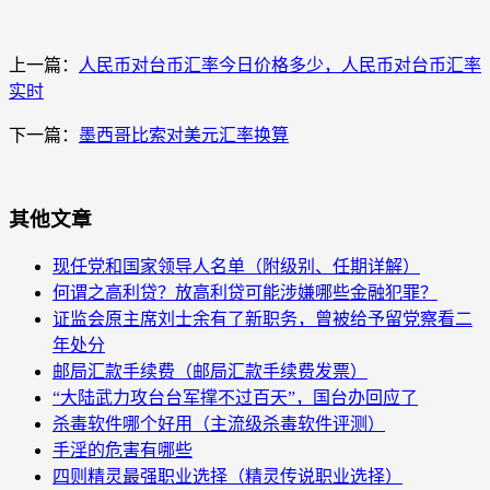
上一篇：
人民币对台币汇率今日价格多少，人民币对台币汇率
实时
下一篇：
墨西哥比索对美元汇率换算
其他文章
现任党和国家领导人名单（附级别、任期详解）
何谓之高利贷？放高利贷可能涉嫌哪些金融犯罪？
证监会原主席刘士余有了新职务，曾被给予留党察看二
年处分
邮局汇款手续费（邮局汇款手续费发票）
“大陆武力攻台台军撑不过百天”，国台办回应了
杀毒软件哪个好用（主流级杀毒软件评测）
手淫的危害有哪些
四则精灵最强职业选择（精灵传说职业选择）