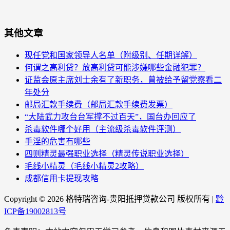
其他文章
现任党和国家领导人名单（附级别、任期详解）
何谓之高利贷？放高利贷可能涉嫌哪些金融犯罪？
证监会原主席刘士余有了新职务，曾被给予留党察看二
年处分
邮局汇款手续费（邮局汇款手续费发票）
“大陆武力攻台台军撑不过百天”，国台办回应了
杀毒软件哪个好用（主流级杀毒软件评测）
手淫的危害有哪些
四则精灵最强职业选择（精灵传说职业选择）
毛线小精灵（毛线小精灵2攻略）
成都信用卡提现攻略
Copyright ©
2026 格特瑞咨询-贵阳抵押贷款公司 版权所有 |
黔
ICP备19002813号