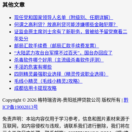
其他文章
现任党和国家领导人名单（附级别、任期详解）
何谓之高利贷？放高利贷可能涉嫌哪些金融犯罪？
证监会原主席刘士余有了新职务，曾被给予留党察看二
年处分
邮局汇款手续费（邮局汇款手续费发票）
“大陆武力攻台台军撑不过百天”，国台办回应了
杀毒软件哪个好用（主流级杀毒软件评测）
手淫的危害有哪些
四则精灵最强职业选择（精灵传说职业选择）
毛线小精灵（毛线小精灵2攻略）
成都信用卡提现攻略
Copyright ©
2026 格特瑞咨询-贵阳抵押贷款公司 版权所有 |
黔
ICP备19002813号
免责声明：本站内容仅用于学习参考，信息和图片素材来源于
互联网，如内容侵权与违规，请联系我们进行删除，我们将在