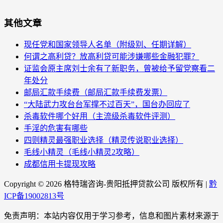
其他文章
现任党和国家领导人名单（附级别、任期详解）
何谓之高利贷？放高利贷可能涉嫌哪些金融犯罪？
证监会原主席刘士余有了新职务，曾被给予留党察看二
年处分
邮局汇款手续费（邮局汇款手续费发票）
“大陆武力攻台台军撑不过百天”，国台办回应了
杀毒软件哪个好用（主流级杀毒软件评测）
手淫的危害有哪些
四则精灵最强职业选择（精灵传说职业选择）
毛线小精灵（毛线小精灵2攻略）
成都信用卡提现攻略
Copyright ©
2026 格特瑞咨询-贵阳抵押贷款公司 版权所有 |
黔
ICP备19002813号
免责声明：本站内容仅用于学习参考，信息和图片素材来源于