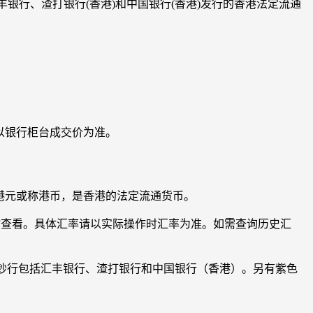
由香港汇丰银行、渣打银行(香港)和中国银行(香港)发行的香港法定流通
易时以银行柜台成交价为准。
民币元。港元或称港币，是香港的法定流通货币。
率”查看。具体汇率请以实际操作时汇率为准。如需查询历史汇
家发钞行包括汇丰银行、渣打银行和中国银行（香港）。另有紫色