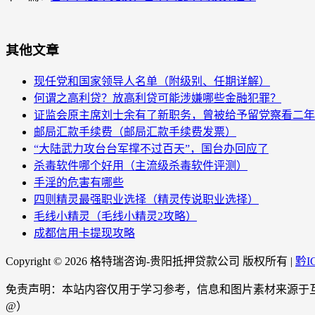
其他文章
现任党和国家领导人名单（附级别、任期详解）
何谓之高利贷？放高利贷可能涉嫌哪些金融犯罪？
证监会原主席刘士余有了新职务，曾被给予留党察看二年
邮局汇款手续费（邮局汇款手续费发票）
“大陆武力攻台台军撑不过百天”，国台办回应了
杀毒软件哪个好用（主流级杀毒软件评测）
手淫的危害有哪些
四则精灵最强职业选择（精灵传说职业选择）
毛线小精灵（毛线小精灵2攻略）
成都信用卡提现攻略
Copyright ©
2026 格特瑞咨询-贵阳抵押贷款公司 版权所有 |
黔I
免责声明：本站内容仅用于学习参考，信息和图片素材来源于互联网
@）