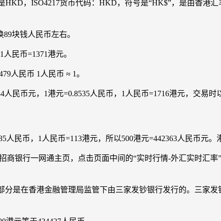
r)的缩写是HKD，ISO4217货币代码：HKD，符号是“HK$”，是
换89块钱人民币左右。
人民币=1371港元。
79人民币 1人民币 ≈ 1。
4人民币元，1港元=0.8535人民币，1人民币=1716港元，交
8985人民币，1人民币=113港元，所以500港元=442363人
入招商银行一网通主页，点击页面中间的“实时行情-外汇实时汇
的纸币绝大部分是在香港金融管理局监管下由三家发钞银行发行的。三