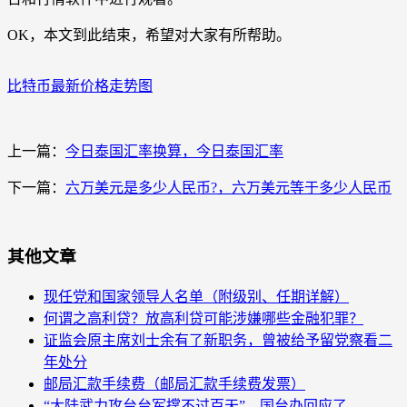
OK，本文到此结束，希望对大家有所帮助。
比特币最新价格走势图
上一篇：
今日泰国汇率换算，今日泰国汇率
下一篇：
六万美元是多少人民币?，六万美元等于多少人民币
其他文章
现任党和国家领导人名单（附级别、任期详解）
何谓之高利贷？放高利贷可能涉嫌哪些金融犯罪？
证监会原主席刘士余有了新职务，曾被给予留党察看二
年处分
邮局汇款手续费（邮局汇款手续费发票）
“大陆武力攻台台军撑不过百天”，国台办回应了