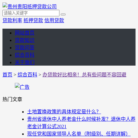
贷款利率
抵押贷款
信用贷款
网站首页
贷款知识
贷款问答
综合百科
关于我们
首页
>
综合百科
>
办贷款好比相亲！总有些问题不容回避
热门文章
土地置换政策的具体规定是什么？
贵州省退休中人养老金什么时候补发？退休中人养
老金计算公式2021
现任党和国家领导人名单（附级别、任期详解）