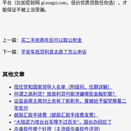
平台（比如臣财网 gl.rongzi.com，低价优质贷款任你选），才
能保证不被上当受骗。
上一篇：
买二手房两年后可以取公积金
下一篇：
平安车抵贷利息太高了怎么申诉
其他文章
现任党和国家领导人名单（附级别、任期详解）
何谓之高利贷？放高利贷可能涉嫌哪些金融犯罪？
证监会原主席刘士余有了新职务，曾被给予留党察看二
年处分
邮局汇款手续费（邮局汇款手续费发票）
“大陆武力攻台台军撑不过百天”，国台办回应了
杀毒软件哪个好用（主流级杀毒软件评测）