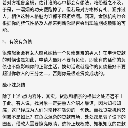
若对方粗鲁蛮横，估计谁的心中都会有想法，唯恐避之不及，
于是，一溜烟的功夫便跑掉了。但若是对方彬彬有礼、涵养过
人，相信这种人格魅力谁都不忍拒绝啊。同理，金融机构也会
根据你的脾气性格及人品来判断你是否会出现逾期或赖账的可
能。
5、有没有负债
很难想象会有女人愿意嫁给一个负债累累的男人！在申请贷款
的时候也是如此，申请人最好不要有负债，即使有的话你的负
债也不能影响你的正常生活，换句话说就是你的负债最好不要
超过你收入的三分之二，否则你是很难贷款成功的。
融小妹总结
除了上述5点内容外，其实，贷款和相亲的相似之处还远不止
于此。有人说，找对象一定要熟人介绍才靠谱，因为知根知
底，这已经成为人们时常挂在嘴边的一句话。而找贷款机构又
何尝不是如此？在鱼龙混杂的贷款市场，处处都是骗子设下的
圈套，借款人需要擦亮眼睛，选择正规权威、知根知底的贷款