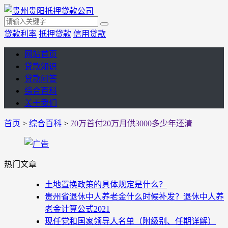
贷款利率
抵押贷款
信用贷款
网站首页
贷款知识
贷款问答
综合百科
关于我们
首页
>
综合百科
>
70万首付20万月供3000多少年还清
热门文章
土地置换政策的具体规定是什么？
贵州省退休中人养老金什么时候补发？退休中人养
老金计算公式2021
现任党和国家领导人名单（附级别、任期详解）