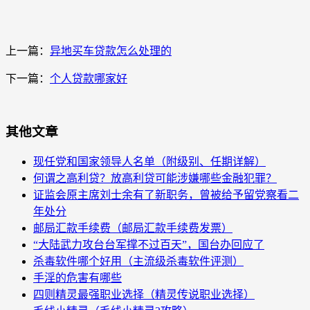
上一篇：
异地买车贷款怎么处理的
下一篇：
个人贷款哪家好
其他文章
现任党和国家领导人名单（附级别、任期详解）
何谓之高利贷？放高利贷可能涉嫌哪些金融犯罪？
证监会原主席刘士余有了新职务，曾被给予留党察看二
年处分
邮局汇款手续费（邮局汇款手续费发票）
“大陆武力攻台台军撑不过百天”，国台办回应了
杀毒软件哪个好用（主流级杀毒软件评测）
手淫的危害有哪些
四则精灵最强职业选择（精灵传说职业选择）