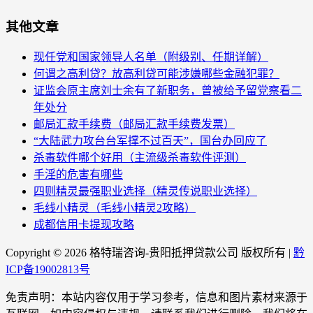
其他文章
现任党和国家领导人名单（附级别、任期详解）
何谓之高利贷？放高利贷可能涉嫌哪些金融犯罪？
证监会原主席刘士余有了新职务，曾被给予留党察看二
年处分
邮局汇款手续费（邮局汇款手续费发票）
“大陆武力攻台台军撑不过百天”，国台办回应了
杀毒软件哪个好用（主流级杀毒软件评测）
手淫的危害有哪些
四则精灵最强职业选择（精灵传说职业选择）
毛线小精灵（毛线小精灵2攻略）
成都信用卡提现攻略
Copyright ©
2026 格特瑞咨询-贵阳抵押贷款公司 版权所有 |
黔
ICP备19002813号
免责声明：本站内容仅用于学习参考，信息和图片素材来源于