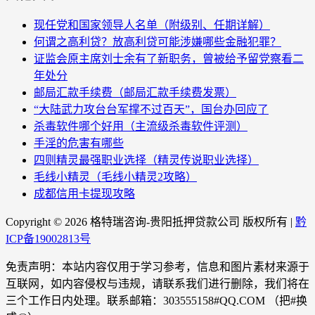
现任党和国家领导人名单（附级别、任期详解）
何谓之高利贷？放高利贷可能涉嫌哪些金融犯罪？
证监会原主席刘士余有了新职务，曾被给予留党察看二
年处分
邮局汇款手续费（邮局汇款手续费发票）
“大陆武力攻台台军撑不过百天”，国台办回应了
杀毒软件哪个好用（主流级杀毒软件评测）
手淫的危害有哪些
四则精灵最强职业选择（精灵传说职业选择）
毛线小精灵（毛线小精灵2攻略）
成都信用卡提现攻略
Copyright ©
2026 格特瑞咨询-贵阳抵押贷款公司 版权所有 |
黔
ICP备19002813号
免责声明：本站内容仅用于学习参考，信息和图片素材来源于
互联网，如内容侵权与违规，请联系我们进行删除，我们将在
三个工作日内处理。联系邮箱：303555158#QQ.COM （把#换