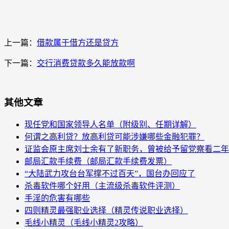
上一篇：
借款属于借方还是贷方
下一篇：
交行消费贷款多久能放款啊
其他文章
现任党和国家领导人名单（附级别、任期详解）
何谓之高利贷？放高利贷可能涉嫌哪些金融犯罪？
证监会原主席刘士余有了新职务，曾被给予留党察看二年
邮局汇款手续费（邮局汇款手续费发票）
“大陆武力攻台台军撑不过百天”，国台办回应了
杀毒软件哪个好用（主流级杀毒软件评测）
手淫的危害有哪些
四则精灵最强职业选择（精灵传说职业选择）
毛线小精灵（毛线小精灵2攻略）