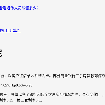
来看看退休人员能领多少？
该如何计算？
呢
4日起执行，以客户征信录入系统为准。部分商业银行二手房贷款都停
+bp0.6%=5.25
%（此为参考，具体以各个银行和每个客户实际情况为准，会有变化!），据
率5.35，第二套利率5.5。