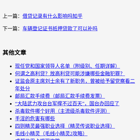
上一篇：
借贷记录有什么影响吗知乎
下一篇：
车辆登记证书抵押贷款了可以补吗
其他文章
现任党和国家领导人名单（附级别、任期详解）
何谓之高利贷？放高利贷可能涉嫌哪些金融犯罪？
证监会原主席刘士余有了新职务，曾被给予留党察看二
年处分
邮局汇款手续费（邮局汇款手续费发票）
“大陆武力攻台台军撑不过百天”，国台办回应了
杀毒软件哪个好用（主流级杀毒软件评测）
手淫的危害有哪些
四则精灵最强职业选择（精灵传说职业选择）
毛线小精灵（毛线小精灵2攻略）