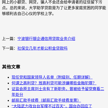
网上的小额贷、网贷，骗人不会还会给申请者的征信留下污
点。总的来说，大学助学贷款是为了让更多家庭贫困的同学能
够顺利去自己心仪的学校上学。
上一篇：
宁波银行银企通信用贷款业务介绍
下一篇：
社保交几年才能公积金贷款吗
其他文章
现任党和国家领导人名单（附级别、任期详解）
何谓之高利贷？放高利贷可能涉嫌哪些金融犯罪？
证监会原主席刘士余有了新职务，曾被给予留党察看二
年处分
邮局汇款手续费（邮局汇款手续费发票）
“大陆武力攻台台军撑不过百天”，国台办回应了