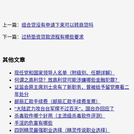
上一篇：
组合贷没有申请下来可以转商贷吗
下一篇：
过桥垫资贷款流程有哪些要求
其他文章
现任党和国家领导人名单（附级别、任期详解）
何谓之高利贷？放高利贷可能涉嫌哪些金融犯罪？
证监会原主席刘士余有了新职务，曾被给予留党察看二
年处分
邮局汇款手续费（邮局汇款手续费发票）
“大陆武力攻台台军撑不过百天”，国台办回应了
杀毒软件哪个好用（主流级杀毒软件评测）
手淫的危害有哪些
四则精灵最强职业选择（精灵传说职业选择）