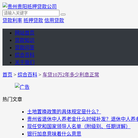
贷款利率
抵押贷款
信用贷款
网站首页
贷款知识
贷款问答
综合百科
关于我们
首页
>
综合百科
>
车贷10万2年多少利息正常
热门文章
土地置换政策的具体规定是什么？
贵州省退休中人养老金什么时候补发？退休中人养老金
现任党和国家领导人名单（附级别、任期详解）
银行加息意味着什么意思