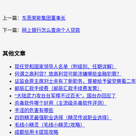
上一篇：
东莞荣能集团董事长
下一篇：
网上银行怎么查询个人贷款
其他文章
现任党和国家领导人名单（附级别、任期详解）
何谓之高利贷？放高利贷可能涉嫌哪些金融犯罪？
证监会原主席刘士余有了新职务，曾被给予留党察看二年
邮局汇款手续费（邮局汇款手续费发票）
“大陆武力攻台台军撑不过百天”，国台办回应了
杀毒软件哪个好用（主流级杀毒软件评测）
手淫的危害有哪些
四则精灵最强职业选择（精灵传说职业选择）
毛线小精灵（毛线小精灵2攻略）
成都信用卡提现攻略