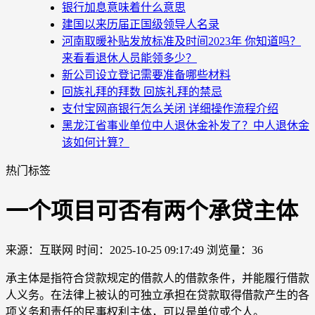
银行加息意味着什么意思
建国以来历届正国级领导人名录
河南取暖补贴发放标准及时间2023年 你知道吗？
来看看退休人员能领多少？
新公司设立登记需要准备哪些材料
回族礼拜的拜数 回族礼拜的禁忌
支付宝网商银行怎么关闭 详细操作流程介绍
黑龙江省事业单位中人退休金补发了？中人退休金
该如何计算？
热门标签
一个项目可否有两个承贷主体
来源：互联网
时间：2025-10-25 09:17:49
浏览量：36
承主体是指符合贷款规定的借款人的借款条件，并能履行借款
人义务。在法律上被认的可独立承担在贷款取得借款产生的各
项义务和责任的民事权利主体，可以是单位或个人。