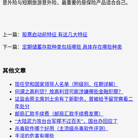
意外险与短期旅游意外险，最重要的是保险产品适合自己。
上一篇：
股票启动前特征 有这几大特征
下一篇：
定期储蓄存款种类包括哪些 具体存在哪些种类
其他文章
现任党和国家领导人名单（附级别、任期详解）
何谓之高利贷？放高利贷可能涉嫌哪些金融犯罪？
证监会原主席刘士余有了新职务，曾被给予留党察看二
年处分
邮局汇款手续费（邮局汇款手续费发票）
“大陆武力攻台台军撑不过百天”，国台办回应了
杀毒软件哪个好用（主流级杀毒软件评测）
手淫的危害有哪些