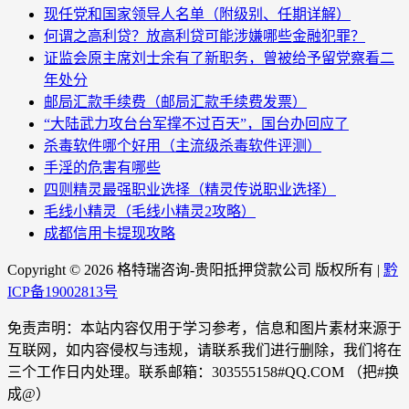
现任党和国家领导人名单（附级别、任期详解）
何谓之高利贷？放高利贷可能涉嫌哪些金融犯罪？
证监会原主席刘士余有了新职务，曾被给予留党察看二
年处分
邮局汇款手续费（邮局汇款手续费发票）
“大陆武力攻台台军撑不过百天”，国台办回应了
杀毒软件哪个好用（主流级杀毒软件评测）
手淫的危害有哪些
四则精灵最强职业选择（精灵传说职业选择）
毛线小精灵（毛线小精灵2攻略）
成都信用卡提现攻略
Copyright ©
2026 格特瑞咨询-贵阳抵押贷款公司 版权所有 |
黔
ICP备19002813号
免责声明：本站内容仅用于学习参考，信息和图片素材来源于
互联网，如内容侵权与违规，请联系我们进行删除，我们将在
三个工作日内处理。联系邮箱：303555158#QQ.COM （把#换
成@）