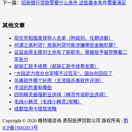
下一篇：
招商银行贷款需要什么条件 这些基本条件需要满足
其他文章
现任党和国家领导人名单（附级别、任期详解）
何谓之高利贷？放高利贷可能涉嫌哪些金融犯罪？
证监会原主席刘士余有了新职务，曾被给予留党察看二
年处分
邮局汇款手续费（邮局汇款手续费发票）
“大陆武力攻台台军撑不过百天”，国台办回应了
杀毒软件哪个好用（主流级杀毒软件评测）
手淫的危害有哪些
四则精灵最强职业选择（精灵传说职业选择）
毛线小精灵（毛线小精灵2攻略）
成都信用卡提现攻略
Copyright ©
2026 格特瑞咨询-贵阳抵押贷款公司 版权所有 |
黔
ICP备19002813号