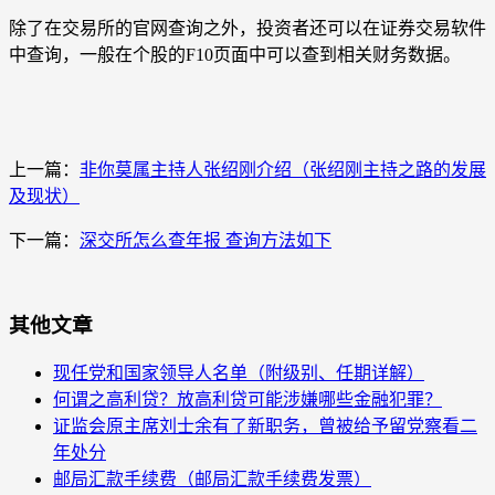
除了在交易所的官网查询之外，投资者还可以在证券交易软件
中查询，一般在个股的F10页面中可以查到相关财务数据。
上一篇：
非你莫属主持人张绍刚介绍（张绍刚主持之路的发展
及现状）
下一篇：
深交所怎么查年报 查询方法如下
其他文章
现任党和国家领导人名单（附级别、任期详解）
何谓之高利贷？放高利贷可能涉嫌哪些金融犯罪？
证监会原主席刘士余有了新职务，曾被给予留党察看二
年处分
邮局汇款手续费（邮局汇款手续费发票）