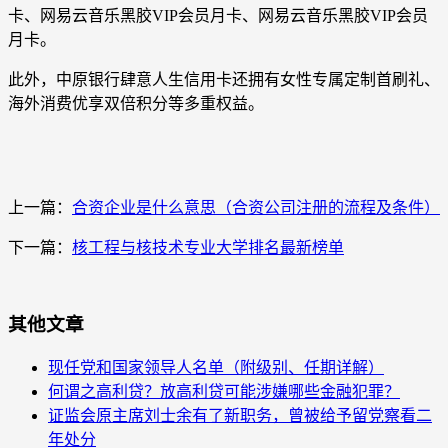
卡、网易云音乐黑胶VIP会员月卡、网易云音乐黑胶VIP会员
月卡。
此外，中原银行肆意人生信用卡还拥有女性专属定制首刷礼、
海外消费优享双倍积分等多重权益。
上一篇：
合资企业是什么意思（合资公司注册的流程及条件）
下一篇：
核工程与核技术专业大学排名最新榜单
其他文章
现任党和国家领导人名单（附级别、任期详解）
何谓之高利贷？放高利贷可能涉嫌哪些金融犯罪？
证监会原主席刘士余有了新职务，曾被给予留党察看二
年处分