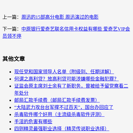
上一篇：
周迅的15部高分电影 周迅演过的电影
下一篇：
中原银行爱奇艺联名信用卡权益有哪些 爱奇艺VIP会
员领不停
其他文章
现任党和国家领导人名单（附级别、任期详解）
何谓之高利贷？放高利贷可能涉嫌哪些金融犯罪？
证监会原主席刘士余有了新职务，曾被给予留党察看二
年处分
邮局汇款手续费（邮局汇款手续费发票）
“大陆武力攻台台军撑不过百天”，国台办回应了
杀毒软件哪个好用（主流级杀毒软件评测）
手淫的危害有哪些
四则精灵最强职业选择（精灵传说职业选择）