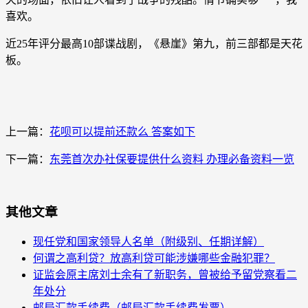
喜欢。
近25年评分最高10部谍战剧，《悬崖》第九，前三部都是天花
板。
上一篇：
花呗可以提前还款么 答案如下
下一篇：
东莞首次办社保要提供什么资料 办理必备资料一览
其他文章
现任党和国家领导人名单（附级别、任期详解）
何谓之高利贷？放高利贷可能涉嫌哪些金融犯罪？
证监会原主席刘士余有了新职务，曾被给予留党察看二
年处分
邮局汇款手续费（邮局汇款手续费发票）