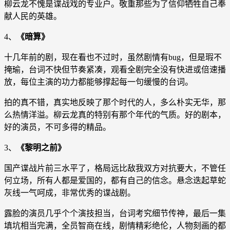
柳云龙不愧是谍战戏的专业户。敬重那些为了信仰牺牲自己奉
献人民的英雄。
4、
《暗算》
十几年前的剧，现在看也不过时，虽然剧情有bug，但是瑕不
掩瑜，台词不快但节奏紧凑，观看全剧完全没有快进或倍速播
放，每位主演的功力都能够撑起每一句缓慢的台词。
拍的真不错，真实地反映了那个时代的人，多么朴实无华，那
么热情洋溢。柳云龙真的特别有那个年代的气质。好的剧本，
好的演员，不可多得的精品。
3、
《黎明之前》
国产谍战片前三水平了，格局远比敌我双方对抗要大，不管任
何立场，所有人都是爱国的，都有自己的信念。悬念迭起草蛇
灰线一气呵成，非常优秀的谍战剧。
露脸的演员几乎个个演技担当，台词考究细节传神，最后一集
填坑相当完满，全员智商在线，剧情精彩绝伦，人物刻画的都