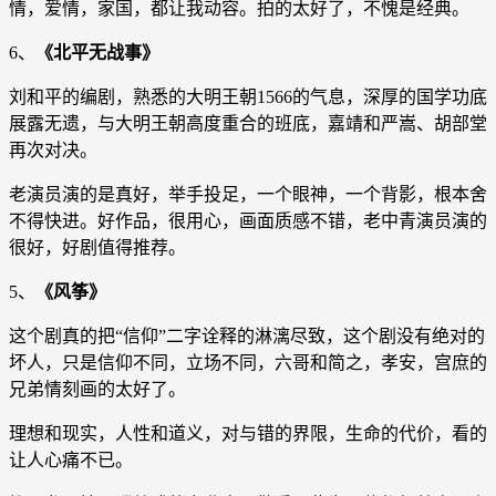
情，爱情，家国，都让我动容。拍的太好了，不愧是经典。
6、
《北平无战事》
刘和平的编剧，熟悉的大明王朝1566的气息，深厚的国学功底
展露无遗，与大明王朝高度重合的班底，嘉靖和严嵩、胡部堂
再次对决。
老演员演的是真好，举手投足，一个眼神，一个背影，根本舍
不得快进。好作品，很用心，画面质感不错，老中青演员演的
很好，好剧值得推荐。
5、
《风筝》
这个剧真的把“信仰”二字诠释的淋漓尽致，这个剧没有绝对的
坏人，只是信仰不同，立场不同，六哥和简之，孝安，宫庶的
兄弟情刻画的太好了。
理想和现实，人性和道义，对与错的界限，生命的代价，看的
让人心痛不已。