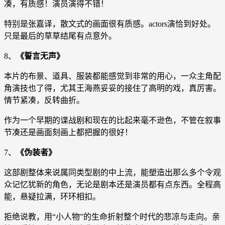
凑，有质感！演员演得不错！
特别是张嘉译，散文式的画面很有质感。actors演恰到好处。
只是最后的草草结尾有点意外。
8、
《誓言无声》
本片的布景、道具、服装都能感觉到非常的用心，一众主角配
角演技也了得，尤其王海燕妥妥的接住了高明的戏，真厉害。
情节紧凑，反转曲折。
作为一个早期的谍战剧和现在的比起来毫不逊色，不管在叙事
节凑还是画面刻画上都把握的很好！
7、
《伪装者》
这部剧整体来说属同类型剧的中上流，能塑造出那么多个令观
众记忆犹新的角色，无论是剧本还是演员都有点东西。全程高
能，悬疑拉满，环环相扣。
拒绝说教，用“小人物”的生命折射整个时代的悲凉与走向。亲