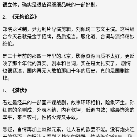
很立体，确实是很值得细细品味的一部好剧。
2、
《无悔追踪》
郑晓龙监制，尹力制片导演剪辑，刘佩琦王志文主演。这种组
合今天看就是金字招牌，品质担当。服化道、台词与演绎精妙
绝伦。
是三十年前的那四十年里的北京，影像资源画质不太好，更反
映了那个年代的真实。剧本和台词，实在是太扎实了， 剧情
也很紧凑，国内再无人敢拍那四十年的历史，真的是国剧巅
峰。
1、
《潜伏》
看过最经典的一部国产谍战剧，故事环环相扣，险象环生。孙
红雷的余则成，外表木纳，内有乾坤，低调内敛；姚晨饰演的
翠平，来自农村，性格火爆又果敢。
悬疑，言情再加上幽默元素，让人看的欲罢不能。没有炮火连
天的场面，依旧让人看到了战争的残酷。情节确实够***，我