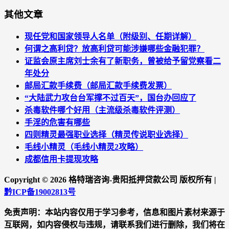
其他文章
现任党和国家领导人名单（附级别、任期详解）
何谓之高利贷？放高利贷可能涉嫌哪些金融犯罪？
证监会原主席刘士余有了新职务，曾被给予留党察看二
年处分
邮局汇款手续费（邮局汇款手续费发票）
“大陆武力攻台台军撑不过百天”，国台办回应了
杀毒软件哪个好用（主流级杀毒软件评测）
手淫的危害有哪些
四则精灵最强职业选择（精灵传说职业选择）
毛线小精灵（毛线小精灵2攻略）
成都信用卡提现攻略
Copyright ©
2026 格特瑞咨询-贵阳抵押贷款公司 版权所有 |
黔ICP备19002813号
免责声明：本站内容仅用于学习参考，信息和图片素材来源于
互联网，如内容侵权与违规，请联系我们进行删除，我们将在