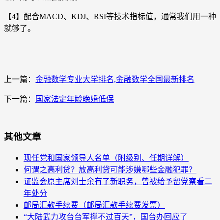
【4】配合MACD、KDJ、RSI等技术指标值，通常我们用一种
就够了。
上一篇：
金融数学专业大学排名,金融数学全国最新排名
下一篇：
国家法定年龄晚婚低保
其他文章
现任党和国家领导人名单（附级别、任期详解）
何谓之高利贷？放高利贷可能涉嫌哪些金融犯罪？
证监会原主席刘士余有了新职务，曾被给予留党察看二
年处分
邮局汇款手续费（邮局汇款手续费发票）
“大陆武力攻台台军撑不过百天”，国台办回应了