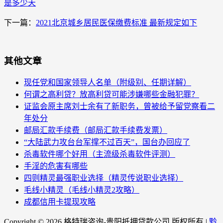
是多少天
下一篇：
2021北京城乡居民医保缴费标准 最新规定如下
其他文章
现任党和国家领导人名单（附级别、任期详解）
何谓之高利贷？放高利贷可能涉嫌哪些金融犯罪？
证监会原主席刘士余有了新职务，曾被给予留党察看二
年处分
邮局汇款手续费（邮局汇款手续费发票）
“大陆武力攻台台军撑不过百天”，国台办回应了
杀毒软件哪个好用（主流级杀毒软件评测）
手淫的危害有哪些
四则精灵最强职业选择（精灵传说职业选择）
毛线小精灵（毛线小精灵2攻略）
成都信用卡提现攻略
Copyright ©
2026 格特瑞咨询-贵阳抵押贷款公司 版权所有 |
黔