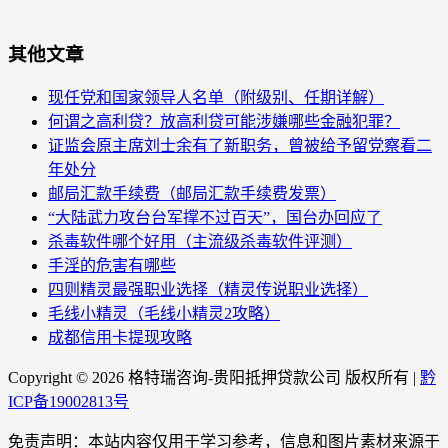
其他文章
现任党和国家领导人名单（附级别、任期详解）
何谓之高利贷？放高利贷可能涉嫌哪些金融犯罪？
证监会原主席刘士余有了新职务，曾被给予留党察看二
年处分
邮局汇款手续费（邮局汇款手续费发票）
“大陆武力攻台台军撑不过百天”，国台办回应了
杀毒软件哪个好用（主流级杀毒软件评测）
手淫的危害有哪些
四则精灵最强职业选择（精灵传说职业选择）
毛线小精灵（毛线小精灵2攻略）
成都信用卡提现攻略
Copyright ©
2026 格特瑞咨询-贵阳抵押贷款公司 版权所有 |
黔
ICP备19002813号
免责声明：本站内容仅用于学习参考，信息和图片素材来源于