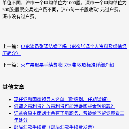
单位不同，沪市一个申购单位为1000股，深市一个申购单位为
500股;股票交易过户费不同，沪市每一千股收取1元过户费，
深市没有过户费。
上一篇：
电影演员张译结婚了吗（影帝张译个人资料及感情经
历简介）
下一篇：
火车票退票手续费收取标准 收取标准详细介绍
其他文章
现任党和国家领导人名单（附级别、任期详解）
何谓之高利贷？放高利贷可能涉嫌哪些金融犯罪？
证监会原主席刘士余有了新职务，曾被给予留党察看二
年处分
邮局汇款手续费（邮局汇款手续费发票）