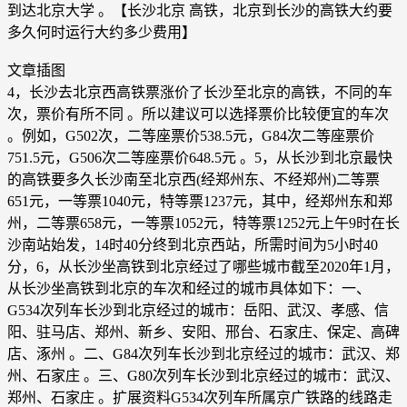
到达北京大学 。【长沙北京 高铁，北京到长沙的高铁大约要
多久何时运行大约多少费用】
文章插图
4，长沙去北京西高铁票涨价了长沙至北京的高铁，不同的车
次，票价有所不同 。所以建议可以选择票价比较便宜的车次
。例如，G502次，二等座票价538.5元，G84次二等座票价
751.5元，G506次二等座票价648.5元 。5，从长沙到北京最快
的高铁要多久长沙南至北京西(经郑州东、不经郑州)二等票
651元，一等票1040元，特等票1237元，其中，经郑州东和郑
州，二等票658元，一等票1052元，特等票1252元上午9时在长
沙南站始发，14时40分终到北京西站，所需时间为5小时40
分，6，从长沙坐高铁到北京经过了哪些城市截至2020年1月，
从长沙坐高铁到北京的车次和经过的城市具体如下：一、
G534次列车长沙到北京经过的城市：岳阳、武汉、孝感、信
阳、驻马店、郑州、新乡、安阳、邢台、石家庄、保定、高碑
店、涿州 。二、G84次列车长沙到北京经过的城市：武汉、郑
州、石家庄 。三、G80次列车长沙到北京经过的城市：武汉、
郑州、石家庄 。扩展资料G534次列车所属京广铁路的线路走