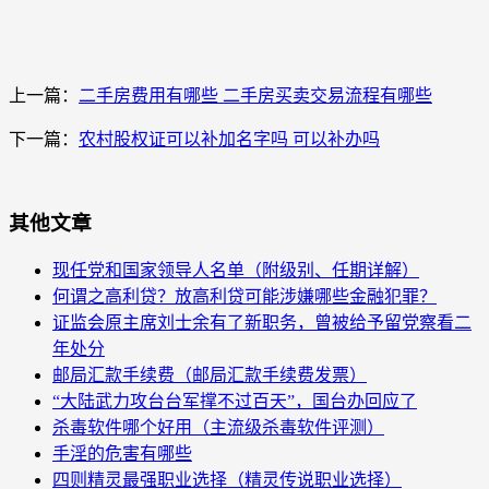
上一篇：
二手房费用有哪些 二手房买卖交易流程有哪些
下一篇：
农村股权证可以补加名字吗 可以补办吗
其他文章
现任党和国家领导人名单（附级别、任期详解）
何谓之高利贷？放高利贷可能涉嫌哪些金融犯罪？
证监会原主席刘士余有了新职务，曾被给予留党察看二
年处分
邮局汇款手续费（邮局汇款手续费发票）
“大陆武力攻台台军撑不过百天”，国台办回应了
杀毒软件哪个好用（主流级杀毒软件评测）
手淫的危害有哪些
四则精灵最强职业选择（精灵传说职业选择）