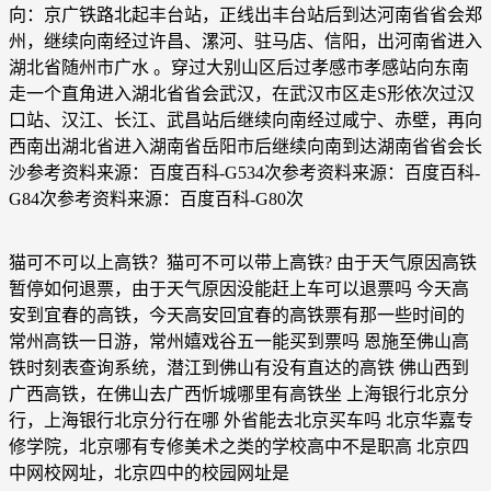
向：京广铁路北起丰台站，正线出丰台站后到达河南省省会郑
州，继续向南经过许昌、漯河、驻马店、信阳，出河南省进入
湖北省随州市广水 。穿过大别山区后过孝感市孝感站向东南
走一个直角进入湖北省省会武汉，在武汉市区走S形依次过汉
口站、汉江、长江、武昌站后继续向南经过咸宁、赤壁，再向
西南出湖北省进入湖南省岳阳市后继续向南到达湖南省省会长
沙参考资料来源：百度百科-G534次参考资料来源：百度百科-
G84次参考资料来源：百度百科-G80次
猫可不可以上高铁？猫可不可以带上高铁? 由于天气原因高铁
暂停如何退票，由于天气原因没能赶上车可以退票吗 今天高
安到宜春的高铁，今天高安回宜春的高铁票有那一些时间的
常州高铁一日游，常州嬉戏谷五一能买到票吗 恩施至佛山高
铁时刻表查询系统，潜江到佛山有没有直达的高铁 佛山西到
广西高铁，在佛山去广西忻城哪里有高铁坐 上海银行北京分
行，上海银行北京分行在哪 外省能去北京买车吗 北京华嘉专
修学院，北京哪有专修美术之类的学校高中不是职高 北京四
中网校网址，北京四中的校园网址是