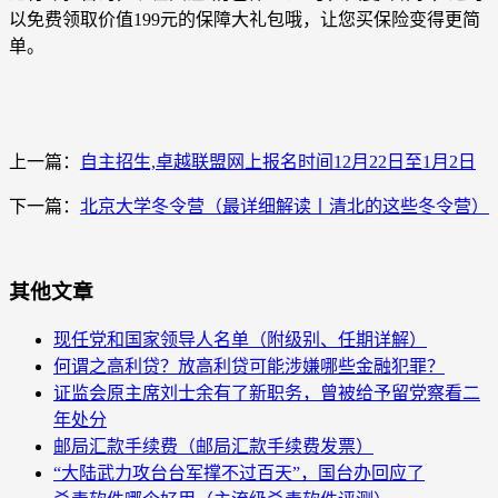
以免费领取价值199元的保障大礼包哦，让您买保险变得更简
单。
上一篇：
自主招生,卓越联盟网上报名时间12月22日至1月2日
下一篇：
北京大学冬令营（最详细解读丨清北的这些冬令营）
其他文章
现任党和国家领导人名单（附级别、任期详解）
何谓之高利贷？放高利贷可能涉嫌哪些金融犯罪？
证监会原主席刘士余有了新职务，曾被给予留党察看二
年处分
邮局汇款手续费（邮局汇款手续费发票）
“大陆武力攻台台军撑不过百天”，国台办回应了