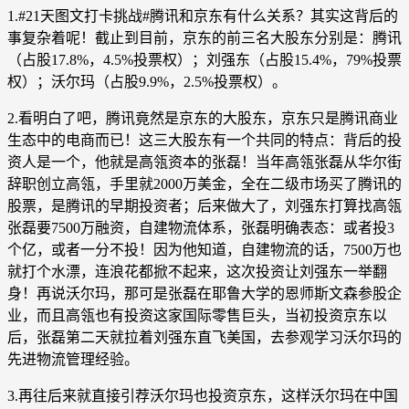
1.#21天图文打卡挑战#腾讯和京东有什么关系？其实这背后的
事复杂着呢！截止到目前，京东的前三名大股东分别是：腾讯
（占股17.8%，4.5%投票权）；刘强东（占股15.4%，79%投票
权）；沃尔玛（占股9.9%，2.5%投票权）。
2.看明白了吧，腾讯竟然是京东的大股东，京东只是腾讯商业
生态中的电商而已！这三大股东有一个共同的特点：背后的投
资人是一个，他就是高瓴资本的张磊！当年高瓴张磊从华尔街
辞职创立高瓴，手里就2000万美金，全在二级市场买了腾讯的
股票，是腾讯的早期投资者；后来做大了，刘强东打算找高瓴
张磊要7500万融资，自建物流体系，张磊明确表态：或者投3
个亿，或者一分不投！因为他知道，自建物流的话，7500万也
就打个水漂，连浪花都掀不起来，这次投资让刘强东一举翻
身！再说沃尔玛，那可是张磊在耶鲁大学的恩师斯文森参股企
业，而且高瓴也有投资这家国际零售巨头，当初投资京东以
后，张磊第二天就拉着刘强东直飞美国，去参观学习沃尔玛的
先进物流管理经验。
3.再往后来就直接引荐沃尔玛也投资京东，这样沃尔玛在中国