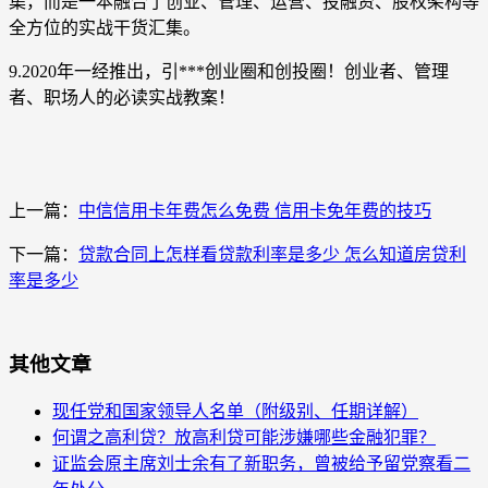
集，而是一本融合了创业、管理、运营、投融资、股权架构等
全方位的实战干货汇集。
9.2020年一经推出，引***创业圈和创投圈！创业者、管理
者、职场人的必读实战教案！
上一篇：
中信信用卡年费怎么免费 信用卡免年费的技巧
下一篇：
贷款合同上怎样看贷款利率是多少 怎么知道房贷利
率是多少
其他文章
现任党和国家领导人名单（附级别、任期详解）
何谓之高利贷？放高利贷可能涉嫌哪些金融犯罪？
证监会原主席刘士余有了新职务，曾被给予留党察看二