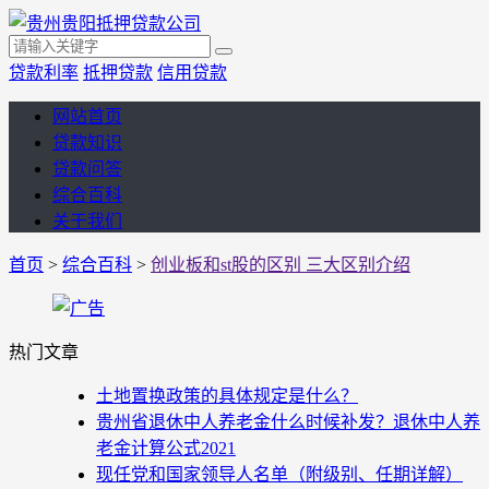
贷款利率
抵押贷款
信用贷款
网站首页
贷款知识
贷款问答
综合百科
关于我们
首页
>
综合百科
>
创业板和st股的区别 三大区别介绍
热门文章
土地置换政策的具体规定是什么？
贵州省退休中人养老金什么时候补发？退休中人养
老金计算公式2021
现任党和国家领导人名单（附级别、任期详解）