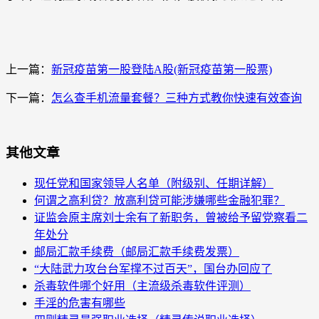
上一篇：
新冠疫苗第一股登陆A股(新冠疫苗第一股票)
下一篇：
怎么查手机流量套餐？三种方式教你快速有效查询
其他文章
现任党和国家领导人名单（附级别、任期详解）
何谓之高利贷？放高利贷可能涉嫌哪些金融犯罪？
证监会原主席刘士余有了新职务，曾被给予留党察看二
年处分
邮局汇款手续费（邮局汇款手续费发票）
“大陆武力攻台台军撑不过百天”，国台办回应了
杀毒软件哪个好用（主流级杀毒软件评测）
手淫的危害有哪些