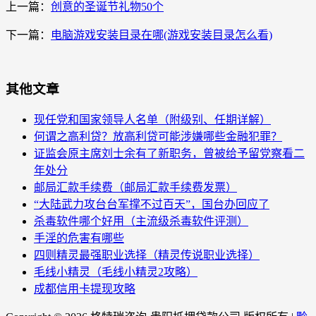
上一篇：
创意的圣诞节礼物50个
下一篇：
电脑游戏安装目录在哪(游戏安装目录怎么看)
其他文章
现任党和国家领导人名单（附级别、任期详解）
何谓之高利贷？放高利贷可能涉嫌哪些金融犯罪？
证监会原主席刘士余有了新职务，曾被给予留党察看二
年处分
邮局汇款手续费（邮局汇款手续费发票）
“大陆武力攻台台军撑不过百天”，国台办回应了
杀毒软件哪个好用（主流级杀毒软件评测）
手淫的危害有哪些
四则精灵最强职业选择（精灵传说职业选择）
毛线小精灵（毛线小精灵2攻略）
成都信用卡提现攻略