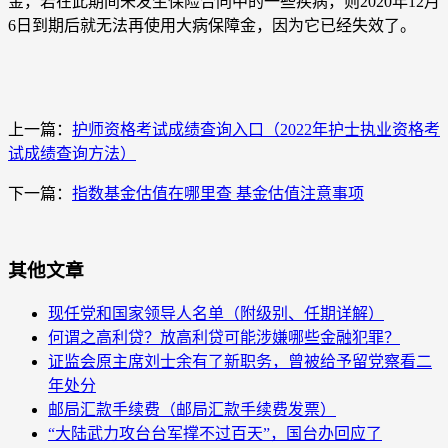
金，若在此期间未发生保险合同中的一些疾病，则2020年12月
6日到期后就无法再使用大病保障金，因为它已经失效了。
上一篇：
护师资格考试成绩查询入口（2022年护士执业资格考
试成绩查询方法）
下一篇：
指数基金估值在哪里查 基金估值注意事项
其他文章
现任党和国家领导人名单（附级别、任期详解）
何谓之高利贷？放高利贷可能涉嫌哪些金融犯罪？
证监会原主席刘士余有了新职务，曾被给予留党察看二
年处分
邮局汇款手续费（邮局汇款手续费发票）
“大陆武力攻台台军撑不过百天”，国台办回应了