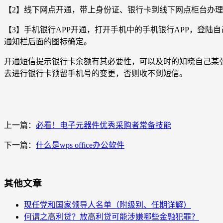
【2】线下网点开通，带上身份证、银行卡到线下网点柜台办
【3】手机银行APP开通，打开手机中的手机银行APP，登
通知栏后面的图标确定。
开通短信提示银行卡余额有其必要性，可以及时的知晓自己某
去进行银行卡预留手机号的变更，否则收不到短信。
上一篇：
必看！电子元器件优秀采购者常备技能
下一篇：
什么是wps office办公软件
其他文章
现任党和国家领导人名单（附级别、任期详解）
何谓之高利贷？放高利贷可能涉嫌哪些金融犯罪？