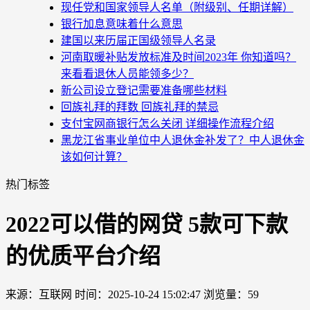
现任党和国家领导人名单（附级别、任期详解）
银行加息意味着什么意思
建国以来历届正国级领导人名录
河南取暖补贴发放标准及时间2023年 你知道吗？
来看看退休人员能领多少？
新公司设立登记需要准备哪些材料
回族礼拜的拜数 回族礼拜的禁忌
支付宝网商银行怎么关闭 详细操作流程介绍
黑龙江省事业单位中人退休金补发了？中人退休金
该如何计算？
热门标签
2022可以借的网贷 5款可下款
的优质平台介绍
来源：互联网
时间：2025-10-24 15:02:47
浏览量：59