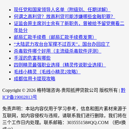
现任党和国家领导人名单（附级别、任期详解）
何谓之高利贷？放高利贷可能涉嫌哪些金融犯罪？
证监会原主席刘士余有了新职务，曾被给予留党察看二
年处分
邮局汇款手续费（邮局汇款手续费发票）
“大陆武力攻台台军撑不过百天”，国台办回应了
杀毒软件哪个好用（主流级杀毒软件评测）
手淫的危害有哪些
四则精灵最强职业选择（精灵传说职业选择）
毛线小精灵（毛线小精灵2攻略）
成都信用卡提现攻略
Copyright ©
2026 格特瑞咨询-贵阳抵押贷款公司 版权所有 |
黔
ICP备19002813号
免责声明：本站内容仅用于学习参考，信息和图片素材来源于
互联网，如内容侵权与违规，请联系我们进行删除，我们将在
三个工作日内处理。联系邮箱：303555158#QQ.COM （把#换