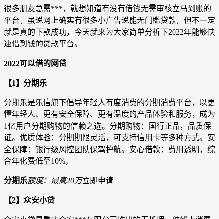
很多朋友急需***，就想知道有没有借钱无需审核立马到账的
平台，虽说网上确实有很多小广告说能无门槛贷款，但不一定
就是真的下款成功，今天就来为大家简单分析下2022年能够快
速借到钱的贷款平台。
2022可以借的网贷
【1】分期乐
分期乐是乐信旗下倡导年轻人有度消费的分期消费平台，以更
懂年轻人、更有安全保障、更有温度的产品体验和服务，成为
1亿用户分期购物的信赖之选。分期购物：国行正品，品质保
证。优质体验：分期期限灵活，可支持信用卡等多种方式。安
全保障：银行级风控团队保驾护航。安心借款：费用透明，综
合年化费低至10%。
分期乐
额度：最高20万
立即申请
【2】众安小贷