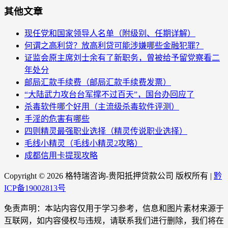
其他文章
现任党和国家领导人名单（附级别、任期详解）
何谓之高利贷？放高利贷可能涉嫌哪些金融犯罪？
证监会原主席刘士余有了新职务，曾被给予留党察看二
年处分
邮局汇款手续费（邮局汇款手续费发票）
“大陆武力攻台台军撑不过百天”，国台办回应了
杀毒软件哪个好用（主流级杀毒软件评测）
手淫的危害有哪些
四则精灵最强职业选择（精灵传说职业选择）
毛线小精灵（毛线小精灵2攻略）
成都信用卡提现攻略
Copyright ©
2026 格特瑞咨询-贵阳抵押贷款公司 版权所有 |
黔
ICP备19002813号
免责声明：本站内容仅用于学习参考，信息和图片素材来源于
互联网，如内容侵权与违规，请联系我们进行删除，我们将在