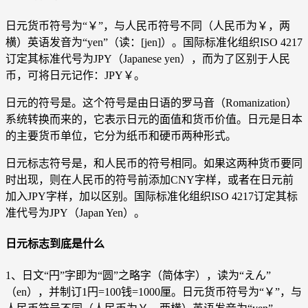
日元货币符号为“￥”，与人民币符号不同（人民币为￥，两
横）英语发音为“yen”（读：[jen]）。国际标准化组织ISO 4217
订定其标准代号为JPY（Japanese yen），而为了区别于人民
币，可将日元记作：JPY￥。
日元的符号是。这个符号是由日语的罗马音（Romanization）
系统转换而来的，它表示日元的面值和货币价值。日元是日本
的主要货币单位，它分为纸币和硬币两种形式。
日元标志符号是，和人民币的符号相同。如果这两种货币要同
时出现，则在人民币的符号前添加CNY字样，或者在日元前
加入JPY字样，加以区别。国际标准化组织ISO 4217订定其标
准代号为JPY（Japan Yen）。
日元标志到底是什么
1、日文“円”字即为“圆”之略字（简体字），读为“えん”
（en），并制订1円=100钱=1000厘。日元货币符号为“￥”，与