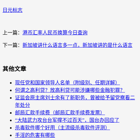
日元标志
上一篇：
港币汇率人民币换算今日查询
下一篇：
新加坡讲什么语言多一点，新加坡讲的是什么语言
其他文章
现任党和国家领导人名单（附级别、任期详解）
何谓之高利贷？放高利贷可能涉嫌哪些金融犯罪？
证监会原主席刘士余有了新职务，曾被给予留党察看二
年处分
邮局汇款手续费（邮局汇款手续费发票）
“大陆武力攻台台军撑不过百天”，国台办回应了
杀毒软件哪个好用（主流级杀毒软件评测）
手淫的危害有哪些