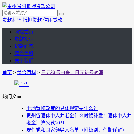
贷款利率
抵押贷款
信用贷款
网站首页
贷款知识
贷款问答
综合百科
关于我们
首页
>
综合百科
>
日元符号由来，日元符号简写
热门文章
土地置换政策的具体规定是什么？
贵州省退休中人养老金什么时候补发？退休中人养
老金计算公式2021
现任党和国家领导人名单（附级别、任期详解）